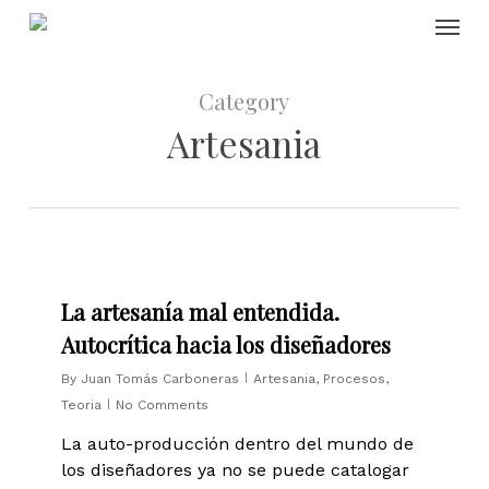
Skip
Menu
to
main
content
Category
Artesania
6
La artesanía mal entendida.
Autocrítica hacia los diseñadores
By
Juan Tomás Carboneras
Artesania
,
Procesos
,
Teoria
No Comments
La auto-producción dentro del mundo de
los diseñadores ya no se puede catalogar