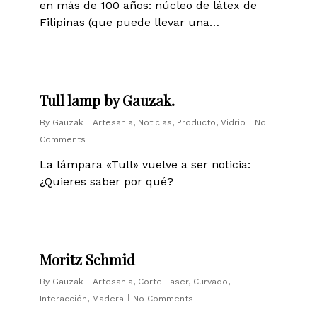
en más de 100 años: núcleo de látex de
Filipinas (que puede llevar una…
0
Tull lamp by Gauzak.
By
Gauzak
Artesania
,
Noticias
,
Producto
,
Vidrio
No
Comments
La lámpara «Tull» vuelve a ser noticia:
¿Quieres saber por qué?
0
Moritz Schmid
By
Gauzak
Artesania
,
Corte Laser
,
Curvado
,
Interacción
,
Madera
No Comments