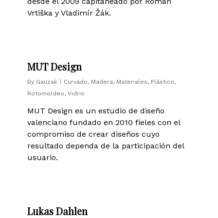
desde el 2009 capitaneado por Roman
Vrtiška y Vladimír Žák.
0
MUT Design
By
Gauzak
Curvado
,
Madera
,
Materiales
,
Plástico
,
Rotomoldeo
,
Vidrio
MUT Design es un estudio de diseño
valenciano fundado en 2010 fieles con el
compromiso de crear diseños cuyo
resultado dependa de la participación del
usuario.
0
Lukas Dahlen