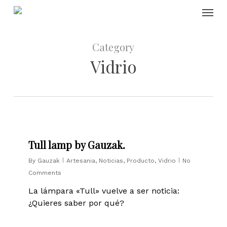
Skip
Menu
to
main
content
Category
Vidrio
0
Tull lamp by Gauzak.
By
Gauzak
Artesania
,
Noticias
,
Producto
,
Vidrio
No
Comments
La lámpara «Tull» vuelve a ser noticia:
¿Quieres saber por qué?