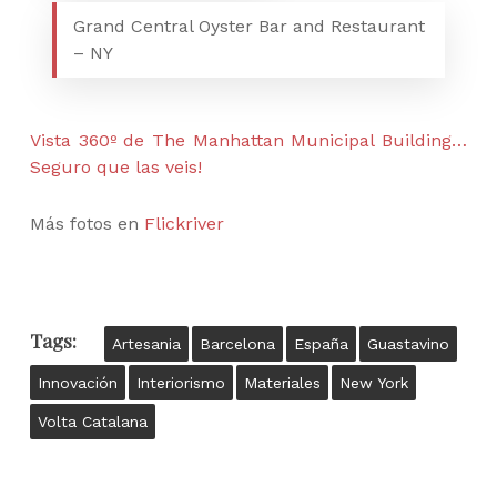
Grand Central Oyster Bar and Restaurant
– NY
Vista 360º de The Manhattan Municipal Building…
Seguro que las veis!
Más fotos en
Flickriver
Tags:
Artesania
Barcelona
España
Guastavino
Innovación
Interiorismo
Materiales
New York
Volta Catalana