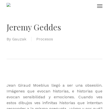
Skip
Menu
to
main
content
Jeremy Geddes
By
Gauzak
Procesos
Jean Giraud Moebius llegó a ser una obsesión.
Imágenes que evocan historias, e historias que
evocan sensibilidad y emociones. Cuando ves
estos dibujos ves infinitas historias que intentan
responder a la misma pregunta, ¿cómo y por qué?