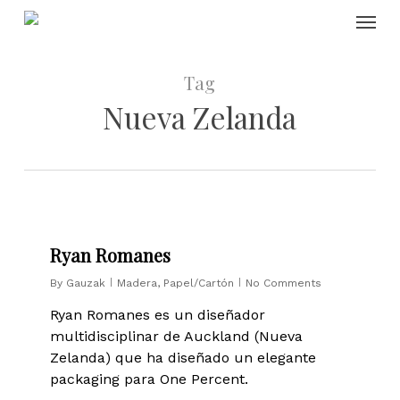
Skip
Menu
to
main
content
Tag
Nueva Zelanda
0
Ryan Romanes
By
Gauzak
Madera
,
Papel/Cartón
No Comments
Ryan Romanes es un diseñador
multidisciplinar de Auckland (Nueva
Zelanda) que ha diseñado un elegante
packaging para One Percent.