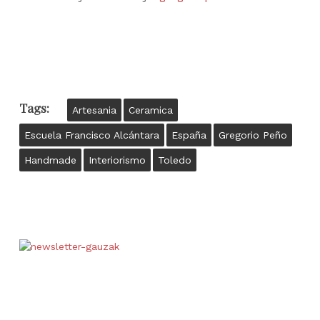
Tags:
Artesania
Ceramica
Escuela Francisco Alcántara
España
Gregorio Peño
Handmade
Interiorismo
Toledo