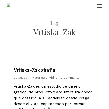
Skip
Menu
to
main
content
Tag
Vrtiska-Zak
0
Vrtiska-Zak studio
By
Gauzak
Materiales
,
Vidrio
2 Comments
Vrtiska-Zak es un estudio de diseño
gráfico, de producto y arquitectura checo
que desarrolla su actividad desde Praga
desde el 2009 capitaneado por Roman