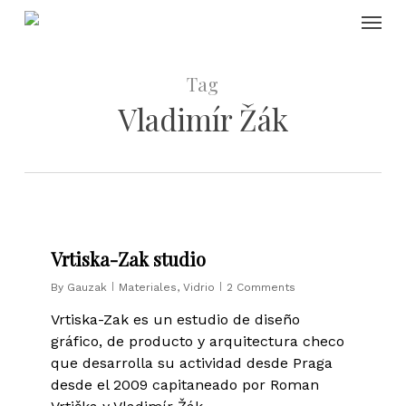
Skip
Menu
to
main
content
Tag
Vladimír Žák
0
Vrtiska-Zak studio
By
Gauzak
Materiales
,
Vidrio
2 Comments
Vrtiska-Zak es un estudio de diseño
gráfico, de producto y arquitectura checo
que desarrolla su actividad desde Praga
desde el 2009 capitaneado por Roman