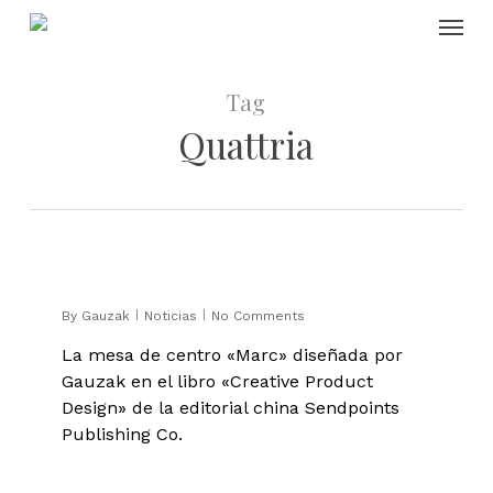
Skip
Menu
to
main
content
Tag
Quattria
0
By
Gauzak
Noticias
No Comments
La mesa de centro «Marc» diseñada por
Gauzak en el libro «Creative Product
Design» de la editorial china Sendpoints
Publishing Co.