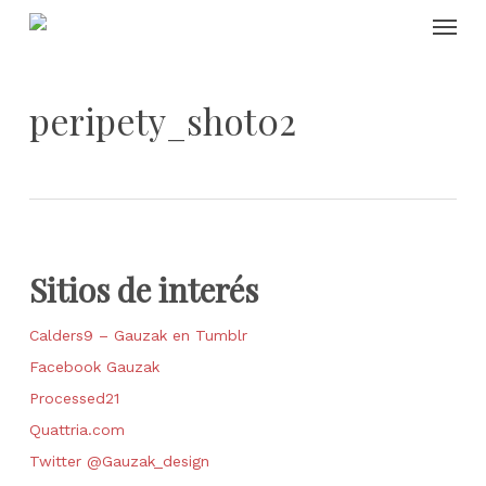
Skip
Menu
to
main
content
peripety_shot02
Sitios de interés
Calders9 – Gauzak en Tumblr
Facebook Gauzak
Processed21
Quattria.com
Twitter @Gauzak_design