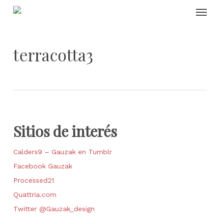
Skip
Menu
to
main
content
terracotta3
Sitios de interés
Calders9 – Gauzak en Tumblr
Facebook Gauzak
Processed21
Quattria.com
Twitter @Gauzak_design