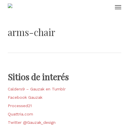
Skip
Menu
to
main
content
arms-chair
Sitios de interés
Calders9 – Gauzak en Tumblr
Facebook Gauzak
Processed21
Quattria.com
Twitter @Gauzak_design