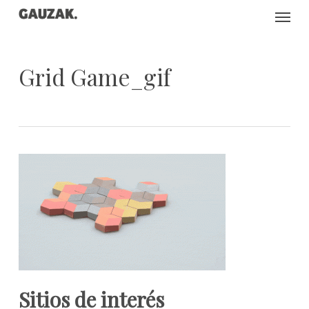
Skip
Menu
to
main
content
Grid Game_gif
Sitios de interés