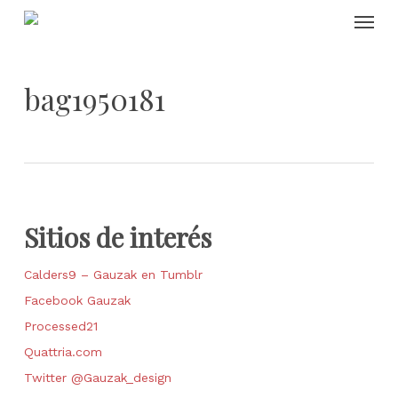
Skip
Menu
to
main
content
bag1950181
Sitios de interés
Calders9 – Gauzak en Tumblr
Facebook Gauzak
Processed21
Quattria.com
Twitter @Gauzak_design