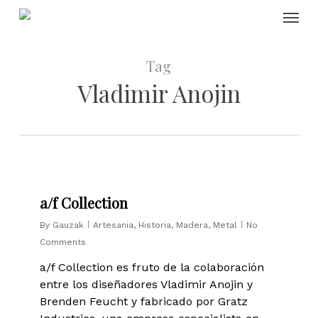
Skip
Menu
to
main
content
Tag
Vladimir Anojin
0
a/f Collection
By
Gauzak
Artesania
,
Historia
,
Madera
,
Metal
No
Comments
a/f Collection es fruto de la colaboración
entre los diseñadores Vladimir Anojin y
Brenden Feucht y fabricado por Gratz