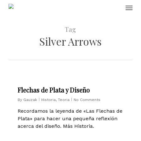
Skip
Menu
to
main
content
Tag
Silver Arrows
0
Flechas de Plata y Diseño
By
Gauzak
Historia
,
Teoria
No Comments
Recordamos la leyenda de «Las Flechas de
Plata» para hacer una pequeña reflexión
acerca del diseño. Más Historia.