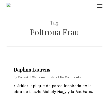
Skip
Menu
to
main
content
Tag
Poltrona Frau
0
Daphna Laurens
By
Gauzak
Otros materiales
No Comments
«Cirkle», aplique de pared inspirada en la
obra de Laszlo Moholy Nagy y la Bauhaus.