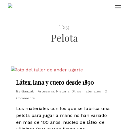
Skip
Menu
to
main
content
Tag
Pelota
2
Látex, lana y cuero desde 1890
By
Gauzak
Artesania
,
Historia
,
Otros materiales
2
Comments
Los materiales con los que se fabrica una
pelota para jugar a mano no han variado
en más de 100 años: núcleo de látex de