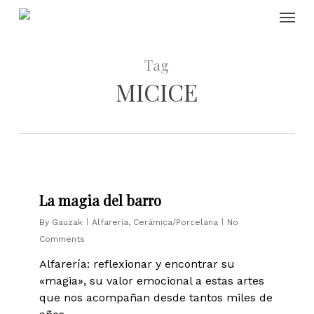
Skip
Menu
to
main
content
Tag
MICICE
0
La magia del barro
By
Gauzak
Alfarería
,
Cerámica/Porcelana
No
Comments
Alfarería: reflexionar y encontrar su
«magia», su valor emocional a estas artes
que nos acompañan desde tantos miles de