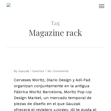
Skip
Menu
to
main
content
Tag
Magazine rack
0
By
Gauzak
Eventos
No Comments
Cerveses Moritz, Diario Design y Adi-Fad
organizan conjuntamente en la antigua
Fábrica Moritz Barcelona, Moritz Pop-Up
Design Market, un mercado temporal de
piezas de diseño en el que Gauzak
ofrecerá el revistero «Jorge». ¡Si te gusta el