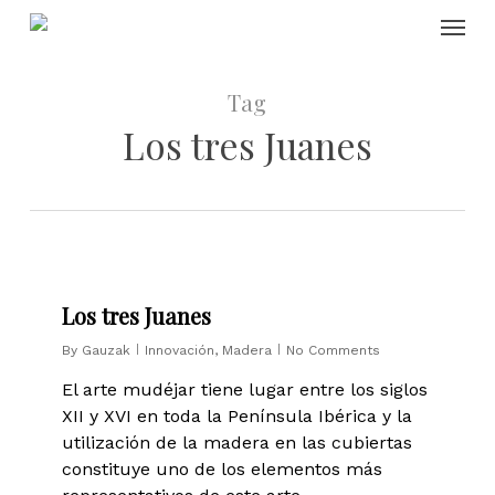
Skip
Menu
to
main
content
Tag
Los tres Juanes
0
Los tres Juanes
By
Gauzak
Innovación
,
Madera
No Comments
El arte mudéjar tiene lugar entre los siglos
XII y XVI en toda la Península Ibérica y la
utilización de la madera en las cubiertas
constituye uno de los elementos más