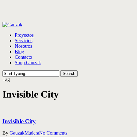
Skip
to
main
content
Menu
Proyectos
Servicios
Nosotros
Blog
Contacto
Shop.Gauzak
Search
Close
Tag
Search
Invisible City
Invisible City
By
Gauzak
Madera
No Comments