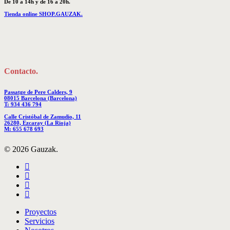
De 10 a 14h y de 16 a 20h.
Tienda online SHOP.GAUZAK.
Contacto.
Passatge de Pere Calders, 9
08015 Barcelona (Barcelona)
T: 934 436 794
Calle Cristóbal de Zamudio, 11
26280, Ezcaray (La Rioja)
M: 655 678 693
© 2026 Gauzak.
linkedin
instagram
behance
whatsapp
Close
Proyectos
Menu
Servicios