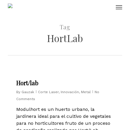
Skip
Menu
to
main
content
Tag
HortLab
0
Hort/lab
By
Gauzak
Corte Laser
,
Innovación
,
Metal
No
Comments
Modulhort es un huerto urbano, la
jardinera ideal para el cultivo de vegetales
para no horticultores fruto de un proceso