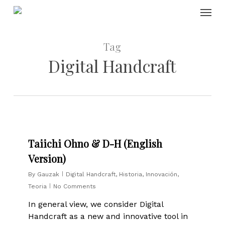
Skip
Menu
to
main
content
Tag
Digital Handcraft
0
Taiichi Ohno & D-H (English
Version)
By
Gauzak
Digital Handcraft
,
Historia
,
Innovación
,
Teoria
No Comments
In general view, we consider Digital
Handcraft as a new and innovative tool in