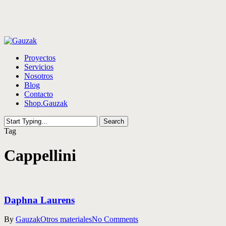
Skip
to
main
content
Menu
Proyectos
Servicios
Nosotros
Blog
Contacto
Shop.Gauzak
Search
Close
Tag
Search
Cappellini
Daphna Laurens
By
Gauzak
Otros materiales
No Comments