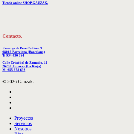
Tienda online SHOP.GAUZAK.
Contacto.
Passatge de Pere Calders, 9
08015 Barcelona (Barcelona)
T: 934 436 794
Calle Cristóbal de Zamudio, 11
26280, Ezcaray (La Rioja)
M: 655 678 693
© 2026 Gauzak.
linkedin
instagram
behance
whatsapp
Close
Proyectos
Menu
Servicios
Nosotros