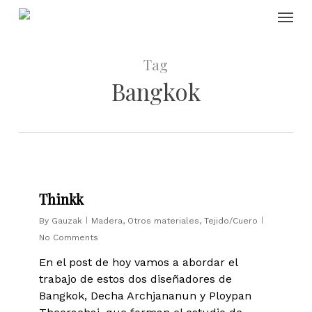
Skip
Menu
to
main
content
Tag
Bangkok
0
Thinkk
By
Gauzak
Madera
,
Otros materiales
,
Tejido/Cuero
No Comments
En el post de hoy vamos a abordar el
trabajo de estos dos diseñadores de
Bangkok, Decha Archjananun y Ploypan