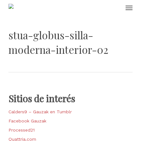
Skip
Menu
to
main
content
stua-globus-silla-
moderna-interior-02
Sitios de interés
Calders9 – Gauzak en Tumblr
Facebook Gauzak
Processed21
Quattria.com