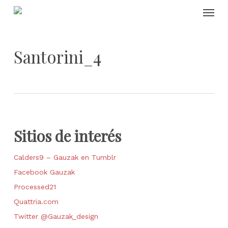
Skip
Menu
to
main
content
Santorini_4
Sitios de interés
Calders9 – Gauzak en Tumblr
Facebook Gauzak
Processed21
Quattria.com
Twitter @Gauzak_design