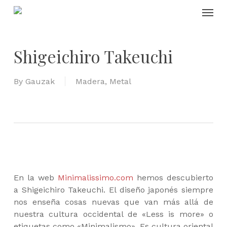
Skip
Menu
to
main
content
Shigeichiro Takeuchi
By
Gauzak
Madera
,
Metal
En la web
Minimalissimo.com
hemos descubierto
a Shigeichiro Takeuchi. El diseño japonés siempre
nos enseña cosas nuevas que van más allá de
nuestra cultura occidental de «Less is more» o
etiquetas como «Minimalismo». Es cultura oriental