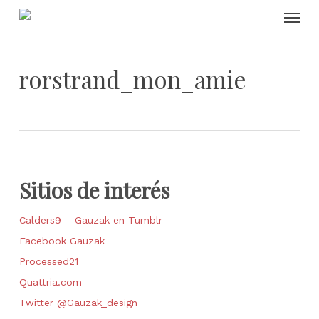
Skip
Menu
to
main
content
rorstrand_mon_amie
Sitios de interés
Calders9 – Gauzak en Tumblr
Facebook Gauzak
Processed21
Quattria.com
Twitter @Gauzak_design