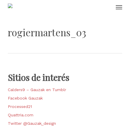
Skip
Menu
to
main
content
rogiermartens_03
Sitios de interés
Calders9 – Gauzak en Tumblr
Facebook Gauzak
Processed21
Quattria.com
Twitter @Gauzak_design