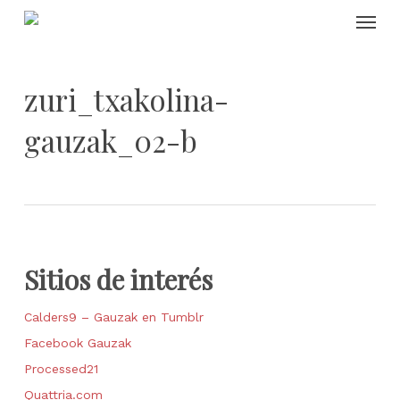
Skip
Menu
to
main
content
zuri_txakolina-
gauzak_02-b
Sitios de interés
Calders9 – Gauzak en Tumblr
Facebook Gauzak
Processed21
Quattria.com