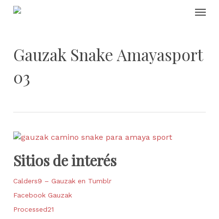
Skip
Menu
to
main
content
Gauzak Snake Amayasport
03
Sitios de interés
Calders9 – Gauzak en Tumblr
Facebook Gauzak
Processed21