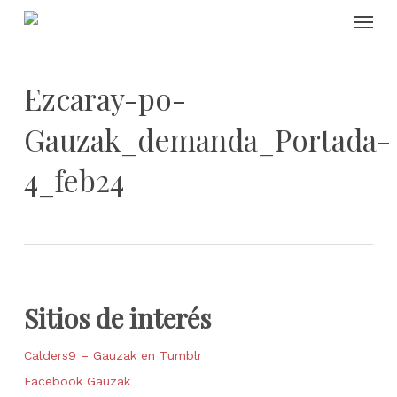
Skip
Menu
to
main
content
Ezcaray-po-
Gauzak_demanda_Portada-
4_feb24
Sitios de interés
Calders9 – Gauzak en Tumblr
Facebook Gauzak