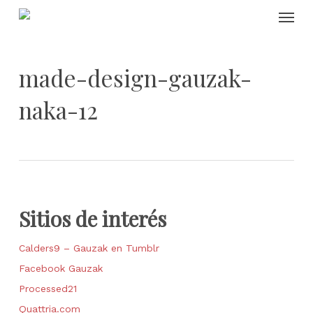
Skip
Menu
to
main
content
made-design-gauzak-
naka-12
Sitios de interés
Calders9 – Gauzak en Tumblr
Facebook Gauzak
Processed21
Quattria.com