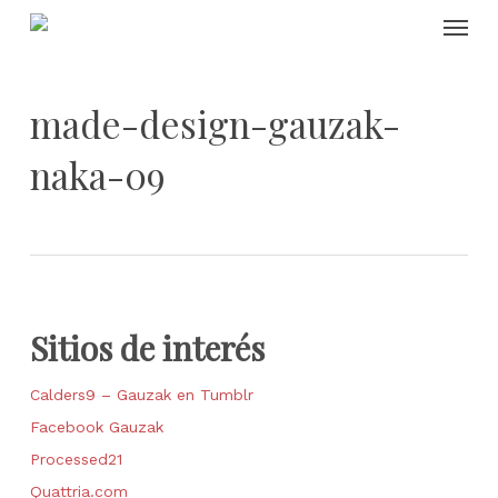
Skip
Menu
to
main
content
made-design-gauzak-
naka-09
Sitios de interés
Calders9 – Gauzak en Tumblr
Facebook Gauzak
Processed21
Quattria.com