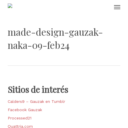
Skip
Menu
to
main
content
made-design-gauzak-
naka-09-feb24
Sitios de interés
Calders9 – Gauzak en Tumblr
Facebook Gauzak
Processed21
Quattria.com