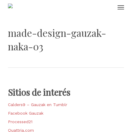
Skip
Menu
to
main
content
made-design-gauzak-
naka-03
Sitios de interés
Calders9 – Gauzak en Tumblr
Facebook Gauzak
Processed21
Quattria.com