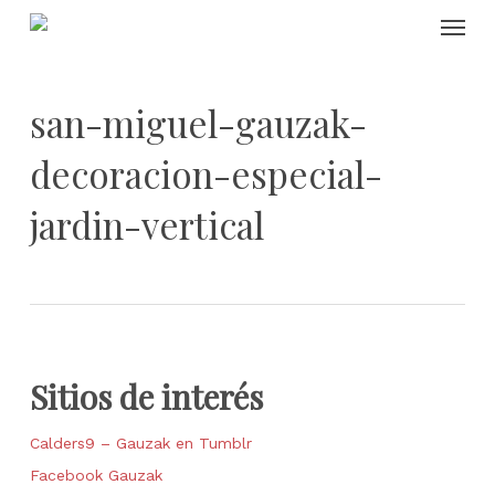
Skip
Menu
to
main
content
san-miguel-gauzak-
decoracion-especial-
jardin-vertical
Sitios de interés
Calders9 – Gauzak en Tumblr
Facebook Gauzak