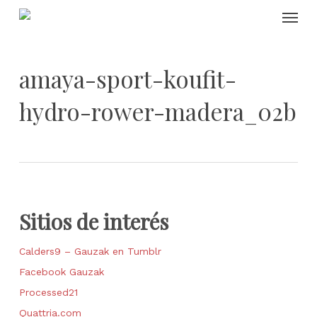
Skip
Menu
to
main
content
amaya-sport-koufit-
hydro-rower-madera_02b
Sitios de interés
Calders9 – Gauzak en Tumblr
Facebook Gauzak
Processed21
Quattria.com