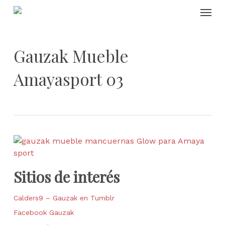
Skip
Menu
to
main
content
Gauzak Mueble
Amayasport 03
Sitios de interés
Calders9 – Gauzak en Tumblr
Facebook Gauzak