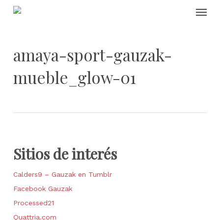
Skip
Menu
to
main
content
amaya-sport-gauzak-
mueble_glow-01
Sitios de interés
Calders9 – Gauzak en Tumblr
Facebook Gauzak
Processed21
Quattria.com