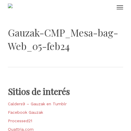
Skip
Menu
to
main
content
Gauzak-CMP_Mesa-bag-
Web_05-feb24
Sitios de interés
Calders9 – Gauzak en Tumblr
Facebook Gauzak
Processed21
Quattria.com