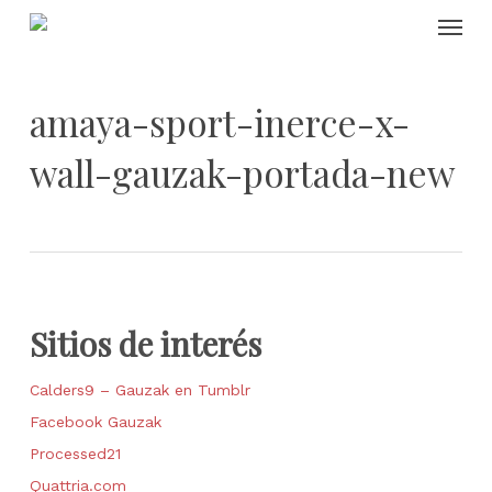
Skip
Menu
to
main
content
amaya-sport-inerce-x-
wall-gauzak-portada-new
Sitios de interés
Calders9 – Gauzak en Tumblr
Facebook Gauzak
Processed21
Quattria.com