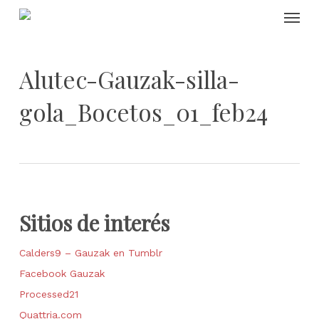
Skip
Menu
to
main
content
Alutec-Gauzak-silla-
gola_Bocetos_01_feb24
Sitios de interés
Calders9 – Gauzak en Tumblr
Facebook Gauzak
Processed21
Quattria.com