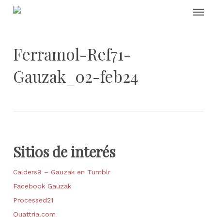
Skip
Menu
to
main
content
Ferramol-Ref71-
Gauzak_02-feb24
Sitios de interés
Calders9 – Gauzak en Tumblr
Facebook Gauzak
Processed21
Quattria.com