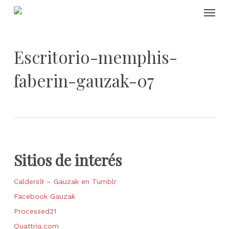
Skip
Menu
to
main
content
Escritorio-memphis-
faberin-gauzak-07
Sitios de interés
Calders9 – Gauzak en Tumblr
Facebook Gauzak
Processed21
Quattria.com