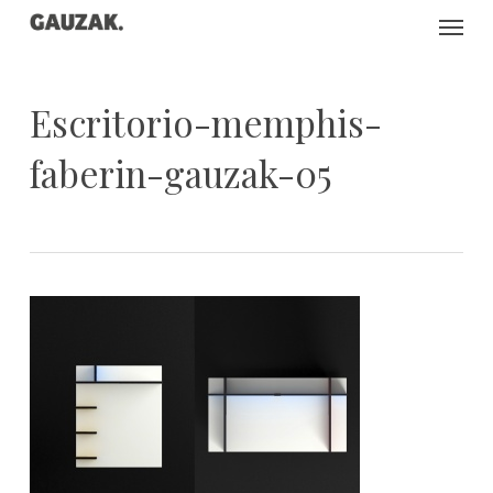
Skip
Menu
to
main
content
Escritorio-memphis-
faberin-gauzak-05