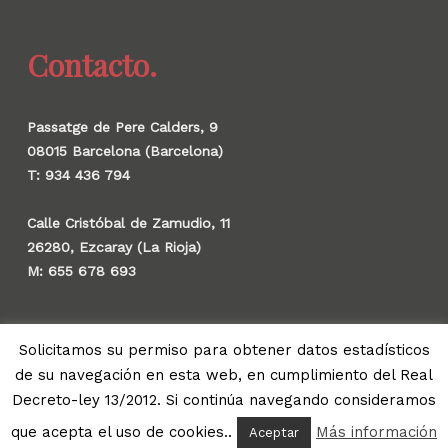
Contacto.
Passatge de Pere Calders, 9
08015 Barcelona (Barcelona)
T: 934 436 794
Calle Cristóbal de Zamudio, 11
26280, Ezcaray (La Rioja)
M: 655 678 693
Solicitamos su permiso para obtener datos estadísticos
de su navegación en esta web, en cumplimiento del Real
© 2026 Gauzak.
Decreto-ley 13/2012. Si continúa navegando consideramos
linkedin
instagram
behance
whatsapp
que acepta el uso de cookies..
Más información
Aceptar