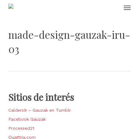
Skip
Menu
to
main
content
made-design-gauzak-iru-
03
Sitios de interés
Calders9 – Gauzak en Tumblr
Facebook Gauzak
Processed21
Quattria.com