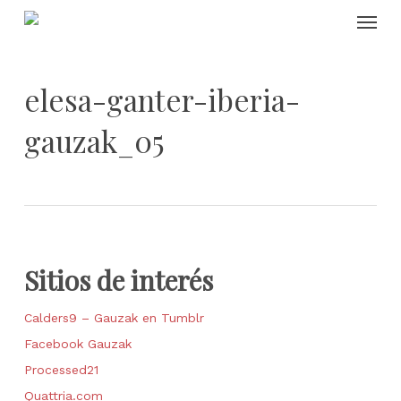
Skip
Menu
to
main
content
elesa-ganter-iberia-
gauzak_05
Sitios de interés
Calders9 – Gauzak en Tumblr
Facebook Gauzak
Processed21
Quattria.com